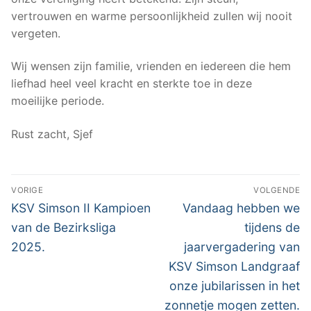
vertrouwen en warme persoonlijkheid zullen wij nooit
vergeten.
Wij wensen zijn familie, vrienden en iedereen die hem
liefhad heel veel kracht en sterkte toe in deze
moeilijke periode.
Rust zacht, Sjef
Bericht
VORIGE
VOLGENDE
navigatie
Vorig
Volgend
KSV Simson II Kampioen
Vandaag hebben we
bericht:
bericht:
van de Bezirksliga
tijdens de
2025.
jaarvergadering van
KSV Simson Landgraaf
onze jubilarissen in het
zonnetje mogen zetten.