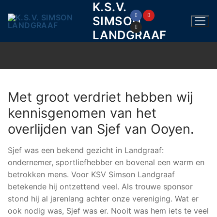
K.S.V.
Ga
naar
SIMSON
de
LANDGRAAF
inhoud
Met groot verdriet hebben wij
kennisgenomen van het
overlijden van Sjef van Ooyen.
Sjef was een bekend gezicht in Landgraaf:
ondernemer, sportliefhebber en bovenal een warm en
betrokken mens. Voor KSV Simson Landgraaf
betekende hij ontzettend veel. Als trouwe sponsor
stond hij al jarenlang achter onze vereniging. Wat er
ook nodig was, Sjef was er. Nooit was hem iets te veel