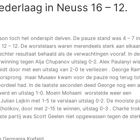
ederlaag in Neuss 16 – 12.
on toch het onderspit delven. De pauze stand was 4 – 7 in
 12 – 12. De worstelaars waren merendeels sterk aan elkaa
hter resultaat behaald als de verwachtingen vooraf. In de
inning tegen Alja Chupanov uitslag 0-2. Alex Paulanyi wis
idt door met een uitslag van 2-0 te verliezen . George R
orsprong maar Musaev kwam voor de pauze nog terug tot
rdeel had. In de laatste seconden deed George nog een al
 werd en uitslag 1-0. Moein Mohseni worstelde weer een
ulian Lejkin met 1-5 te verslaan uitslag 0-2. De mooiste pa
olikov, door met 2-15 te winnen, uitslag 0-3 . Charlie tro
tste partij was Scott Geelen niet opgewassen tegen de ster
 Germania Krefeld .