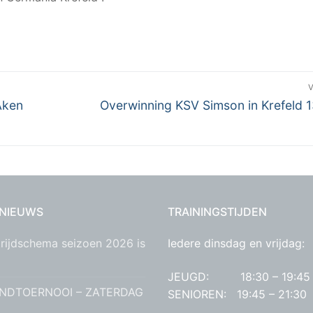
Volgend
Aken
Overwinning KSV Simson in Krefeld 1
bericht:
 NIEUWS
TRAININGSTIJDEN
rijdschema seizoen 2026 is
Iedere dinsdag en vrijdag:
JEUGD: 18:30 – 19:45
NDTOERNOOI – ZATERDAG
SENIOREN: 19:45 – 21:30