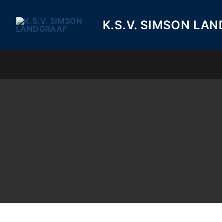
Ga
naar
K.S.V. SIMSON LA
de
inhoud