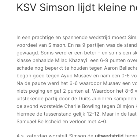
KSV Simson lijdt kleine n
In een prachtige en spannende wedstrijd moest Sims
voordeel van Simson. En na 9 partijen was de stand
gewaagd. Soms werd er een beter – en soms een slec
klasse behaalde Milad Khazayi een 6-9 punten overw
schade nog beperkt te houden tegen Aaron Bellsche
begon goed tegen Ayub Musaev en nam een 0-6 vo
Na de pauze werd het 6-6 waardoor Musaev een voo
niets poging en gaf 2 punten af. Waardoor het 8-6
uitstekende partij door de Duits Junioren kampioen J
de avond worstelde Charlie Bowling tegen Olimjon Kh
hiermee de tussenstand gelijk 12-12. Maar in de laa
Samuael Bellscheid en verloor met 4-0.
A.s. zaterdag worstelt Simson de
uitwedstrijd
tegen