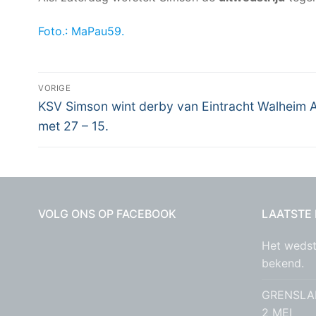
Foto.: MaPau59.
Bericht
VORIGE
Vorig
navigatie
KSV Simson wint derby van Eintracht Walheim 
bericht:
met 27 – 15.
VOLG ONS OP FACEBOOK
LAATSTE
Het wedst
bekend.
GRENSLA
2 MEI