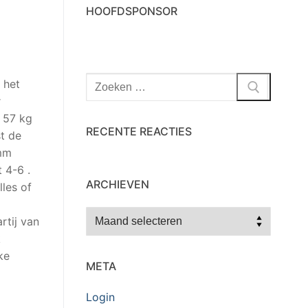
HOOFDSPONSOR
Zoeken
 het
naar:
r
 57 kg
RECENTE REACTIES
t de
amm
 4-6 .
ARCHIEVEN
les of
Archieven
rtij van
k
ke
META
Login