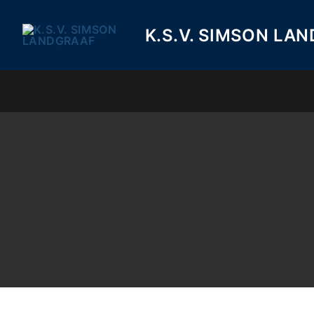
Ga
naar
K.S.V. SIMSON LA
de
inhoud