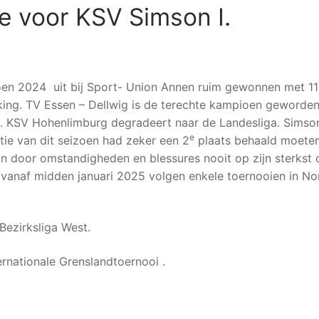
ie voor KSV Simson I.
zoen 2024 uit bij Sport- Union Annen ruim gewonnen met 11
king. TV Essen – Dellwig is de terechte kampioen geworden
. KSV Hohenlimburg degradeert naar de Landesliga. Simson 
e
tie van dit seizoen had zeker een 2
plaats behaald moete
on door omstandigheden en blessures nooit op zijn sterkst
vanaf midden januari 2025 volgen enkele toernooien in No
Bezirksliga West.
ernationale Grenslandtoernooi .