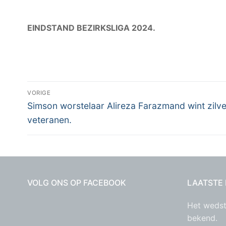
EINDSTAND BEZIRKSLIGA 2024.
Bericht
VORIGE
Vorig
navigatie
Simson worstelaar Alireza Farazmand wint zilv
bericht:
veteranen.
VOLG ONS OP FACEBOOK
LAATSTE
Het wedst
bekend.