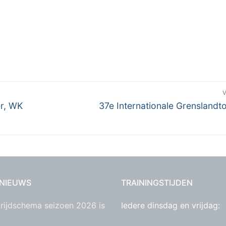
Volgend
er, WK
37e Internationale Grenslandt
bericht:
 NIEUWS
TRAININGSTIJDEN
rijdschema seizoen 2026 is
Iedere dinsdag en vrijdag: