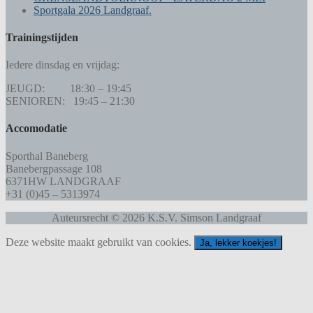
Sportgala 2026 Landgraaf.
Trainingstijden
Iedere dinsdag en vrijdag:
JEUGD: 18:30 – 19:45
SENIOREN: 19:45 – 21:30
Accomodatie
Sporthal Baneberg
Banebergpassage 108
6371HW LANDGRAAF
+31 (0)45 – 5313974
Auteursrecht © 2026 K.S.V. Simson Landgraaf
Deze website maakt gebruikt van cookies.
Ja, lekker koekjes!