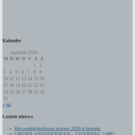
Kalender
augustus 2026
M
D
W
D
V
Z
Z
1
2
3
4
5
6
7
8
9
10
11
12
13
14
15
16
17
18
19
20
21
22
23
24
25
26
27
28
29
30
31
« jul
Laatste nieuws
Het wedstrijdschema seizoen 2026 is bekend.
GRENSLANDTOERNOOI – ZATERDAG 2 MEI