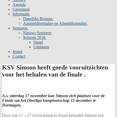
Agenda
Grensland
Informatie
Dagelijks Bestuur.
Aanmeldformulier en Afmeldformulier.
Senioren
Nieuws Senioren
Seizoen 2018
Stand
Uitslagen
Jeugd
Contact
KSV Simson heeft goede vooruitzichten
voor het behalen van de finale .
A.s. zaterdag 17 november kan Simson zich plaatsen voor de
Finale om het Oberliga kampioenschap 15 december te
Dormagen.
Door een 17 – 27 overwinning in Essen behaalde Simson een