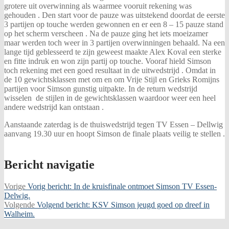
grotere uit overwinning als waarmee vooruit rekening was
gehouden . Den start voor de pauze was uitstekend doordat de eerste
3 partijen op touche werden gewonnen en er een 8 – 15 pauze stand
op het scherm verscheen . Na de pauze ging het iets moeizamer
maar werden toch weer in 3 partijen overwinningen behaald. Na een
lange tijd geblesseerd te zijn geweest maakte Alex Koval een sterke
en fitte indruk en won zijn partij op touche. Vooraf hield Simson
toch rekening met een goed resultaat in de uitwedstrijd . Omdat in
de 10 gewichtsklassen met om en om Vrije Stijl en Grieks Romijns
partijen voor Simson gunstig uitpakte. In de return wedstrijd
wisselen de stijlen in de gewichtsklassen waardoor weer een heel
andere wedstrijd kan ontstaan .
Aanstaande zaterdag is de thuiswedstrijd tegen TV Essen – Dellwig
aanvang 19.30 uur en hoopt Simson de finale plaats veilig te stellen .
Bericht navigatie
Vorige
Vorig bericht:
In de kruisfinale ontmoet Simson TV Essen-
Delwig.
Volgende
Volgend bericht:
KSV Simson jeugd goed op dreef in
Walheim.