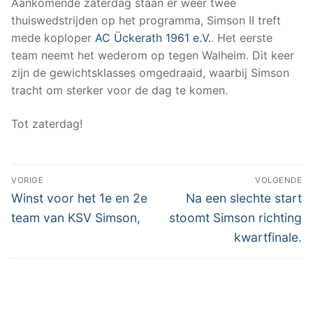
Aankomende zaterdag staan er weer twee
thuiswedstrijden op het programma, Simson II treft
mede koploper
AC Ückerath 1961 e.V.
. Het eerste
team neemt het wederom op tegen Walheim. Dit keer
zijn de gewichtsklasses omgedraaid, waarbij Simson
tracht om sterker voor de dag te komen.
Tot zaterdag!
Bericht
VORIGE
VOLGENDE
navigatie
Vorig
Volgend
Winst voor het 1e en 2e
Na een slechte start
bericht:
bericht:
team van KSV Simson,
stoomt Simson richting
kwartfinale.