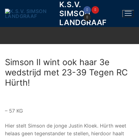
K.S.V.
Ga
naar
SIMSON
de
LANDGRAAF
inhoud
Simson II wint ook haar 3e
wedstrijd met 23-39 Tegen RC
Hürth!
– 57 KG
Hier stelt Simson de jonge Justin Kloek. Hürth weet
helaas geen tegenstander te stellen, hierdoor haalt