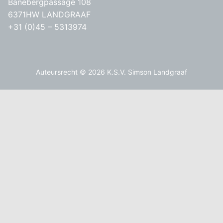
Banebergpassage 108
6371HW LANDGRAAF
+31 (0)45 – 5313974
Auteursrecht © 2026 K.S.V. Simson Landgraaf