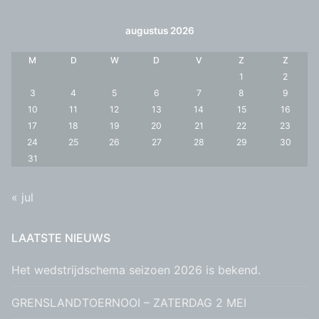
augustus 2026
M
D
W
D
V
Z
Z
1
2
3
4
5
6
7
8
9
10
11
12
13
14
15
16
17
18
19
20
21
22
23
24
25
26
27
28
29
30
31
« jul
LAATSTE NIEUWS
Het wedstrijdschema seizoen 2026 is bekend.
GRENSLANDTOERNOOI – ZATERDAG 2 MEI