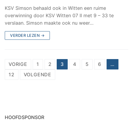
KSV Simson behaald ook in Witten een ruime
overwinning door KSV Witten 07 II met 9 – 33 te
verslaan. Simson maakte ook nu weer…
VERDER LEZEN →
Berichten
VORIGE
1
2
3
4
5
6
…
paginering
12
VOLGENDE
HOOFDSPONSOR